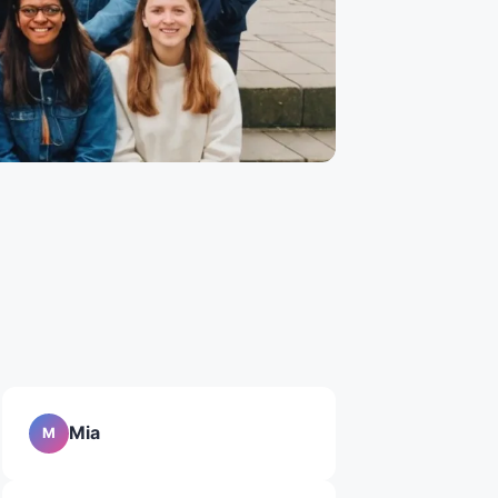
Mia
M